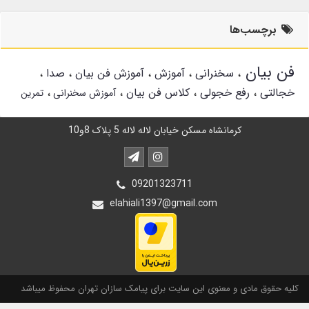
برچسب‌ها
فن بیان
سخنرانی
آموزش
آموزش فن بیان
صدا
خجالتی
رفع خجولی
کلاس فن بیان
آموزش سخنرانی
تمرین
کرمانشاه مسکن خیابان لاله لاله 5 پلاک 8و10
09201323711
elahiali1397@gmail.com
کلیه حقوق مادی و معنوی این سایت برای پیامک سازان تهران محفوظ میباشد